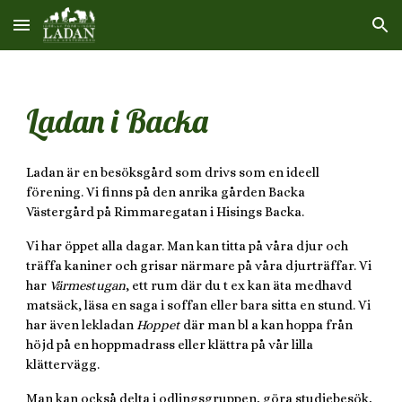
Skip to main content
Skip to navigation
Ladan i Backa
Ladan är en besöksgård som drivs som en ideell
förening. Vi finns på den anrika gården Backa
Västergård på Rimmaregatan i Hisings Backa.
Vi har öppet alla dagar. Man kan titta på våra djur och
träffa kaniner och grisar närmare på våra
djurträffar
. Vi
har
Värmestugan
, ett rum där du t ex kan äta medhavd
matsäck, läsa en saga i soffan eller bara sitta en stund. Vi
har även lekladan
Hoppet
där man bl a kan hoppa från
höjd på en hoppmadrass eller klättra på vår lilla
klättervägg.
Man kan också delta i odlingsgruppen, göra studiebesök,