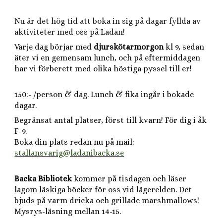
Nu är det hög tid att boka in sig på dagar fyllda av
aktiviteter med oss på Ladan!
Varje dag börjar med
djurskötarmorgon
kl 9, sedan
äter vi en gemensam lunch, och på eftermiddagen
har vi förberett med olika höstiga pyssel till er!
150:- /person & dag. Lunch & fika ingår i bokade
dagar.
Begränsat antal platser, först till kvarn! För dig i åk
F-9.
Boka din plats redan nu på mail:
stallansvarig@ladanibacka.se
Backa Bibliotek
kommer på tisdagen och läser
lagom läskiga böcker för oss vid lägerelden. Det
bjuds på varm dricka och grillade marshmallows!
Mysrys-läsning mellan 14-15.