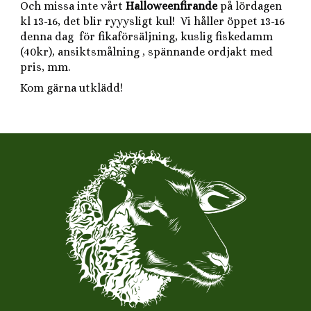
Och missa inte vårt
Halloweenfirande
på lördagen
kl 13-16, det blir ryyysligt kul! Vi håller öppet 13-16
denna dag för fikaförsäljning, kuslig fiskedamm
(40kr), ansiktsmålning , spännande ordjakt med
pris, mm.
Kom gärna utklädd!