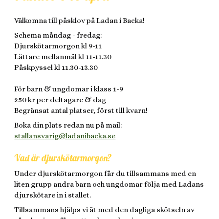
Välkomna till påsklov på Ladan i Backa!
Schema måndag - fredag:
Djurskötarmorgon kl 9-11
Lättare mellanmål kl 11-11.30
Påskpyssel kl 11.30-13.30
För barn & ungdomar i klass 1-9
250 kr per deltagare & dag
Begränsat antal platser, först till kvarn!
Boka din plats redan nu på mail:
stallansvarig@ladanibacka.se
Vad är djurskötarmorgon?
Under djurskötarmorgon får du tillsammans med en
liten grupp andra barn och ungdomar följa med Ladans
djurskötare in i stallet.
Tillsammans hjälps vi åt med den dagliga skötseln av