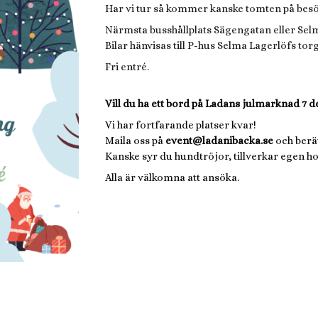
Har vi tur så kommer kanske tomten på besö
Närmsta busshållplats Sägengatan eller Selm
Bilar hänvisas till P-hus Selma Lagerlöfs torg
Fri entré.
Vill du ha ett bord på Ladans julmarknad 7 d
Vi har fortfarande platser kvar!
Maila oss på
event@ladanibacka.se
och berät
Kanske syr du hundtröjor, tillverkar egen 
Alla är välkomna att ansöka.