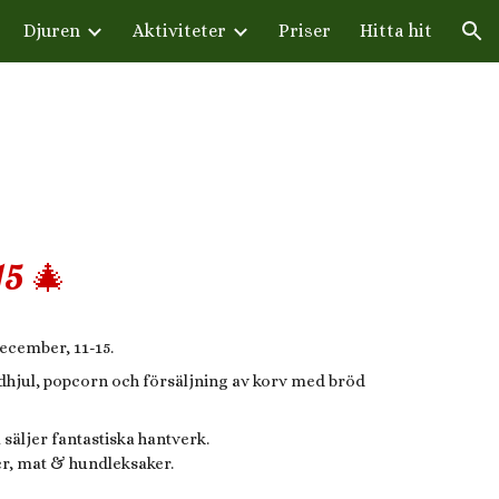
Djuren
Aktiviteter
Priser
Hitta hit
ion
15
🎄
ecember, 11-15.
hjul, popcorn och försäljning av korv med bröd
 säljer fantastiska hantverk.
der, mat & hundleksaker.