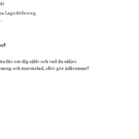
k!
a Lagerlöfs torg.
.
ec?
ta lite om dig själv och vad du säljer.
honung och marmelad, eller gör julkransar?