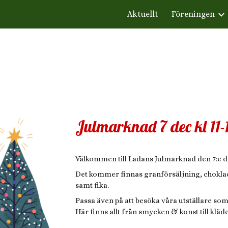
Aktuellt
Föreningen
ip to main content
Skip to navigat
Julmarknad 7 dec kl 11-
Välkommen till Ladans Julmarknad den 7:e d
Det kommer finnas granförsäljning, choklad
samt fika.
Passa även på att besöka våra utställare som
Här finns allt från smycken & konst till klä