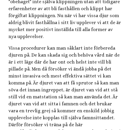
"obehaget" inte själva klippningen utan att tidigare
erfarenheter av att bli fasthållen och klippt har
förgiftat klippningen. Nu när vi har vissa djur som
aldrig blivit fasthållna i sitt liv upplever vi att de är
mycket mer positivt inställda till alla former av
nya upplevelser.
Vissa procedurer kan man såklart inte förbereda
djuren på. De kan skada sig och behöva vård när de
är i ett läge där de har ont och helst inte vill bli
pillade på. Men då försöker vi ändå jobba på det
minst invasiva och mest effektiva sättet vi kan
komma på. Är djuret van att få sprutor så kan man
söva det innan ingreppet, är djuret van vid att stå
still vid en matstation så kan man använda det. Är
djuret van vid att sitta i famnen och det brukar
vara en trevlig grej så kommer en enskild jobbig
upplevelse inte kopplas till själva famnsittandet.
Därför försöker vi träna på de här