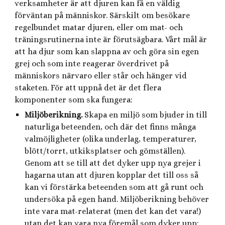
verksamheter är att djuren kan få en väldig
förväntan på människor. Särskilt om besökare
regelbundet matar djuren, eller om mat- och
träningsrutinerna inte är förutsägbara. Vårt mål är
att ha djur som kan slappna av och göra sin egen
grej och som inte reagerar överdrivet på
människors närvaro eller står och hänger vid
staketen. För att uppnå det är det flera
komponenter som ska fungera:
Miljöberikning.
Skapa en
miljö som bjuder in till
naturliga beteenden, och där det finns många
valmöjligheter (olika underlag, temperaturer,
blött/torrt, utkiksplatser och gömställen).
Genom att se till att det dyker upp nya grejer i
hagarna utan att djuren kopplar det till oss så
kan vi förstärka beteenden som att gå runt och
undersöka på egen hand. Miljöberikning behöver
inte vara mat-relaterat (men det kan det vara!)
utan det kan vara nya föremål som dyker upp: