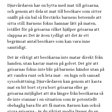
Djurvårdaren har en bytta med mat till grisarna,
och genom att dela ut mat till besökare som sitter
snällt på sin bal så förstärks barnens beteende att
sitta still. Barnens fokus hamnar lätt på maten,
istället för på grisarna vilket hjälper grisarna att
slappna av. Det är även tydligt att det är ett
begränsat antal besökare som kan vara inne
samtidigt.
Det är viktigt att besökarna inte matar direkt från
handen, utan kastar maten på golvet. Det gör att
grisarnas fokus inte blir på barnens händer utan på
att vandra runt och leta mat - en lugn och sansad
sysselsättning. Djurvårdaren kan genom att kasta
mat en bit bort styra bort grisarna eller ge
grisarna möjlighet att äta längre från besökarna så
de inte stannar i en situation som är potentiellt
obehaglig bara för att få maten. Barnen kan också
styra grisarna - är du riktigt modig lägger du en