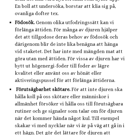
En boll att undersöka, borstar att klia sig på,
ovanliga dofter tex.
Födosök.
Genom olika utfodringssätt kan vi
förlänga ättiden. För många av djuren hjälper
det att tillgodose deras behov av födosök och
därigenom blir de inte lika benägna att hänga
vid staketet. Det har inte med mängden mat att
göra utan med ättiden. För vissa av djuren har vi
bytt ut högenergi-foder till foder av lägre
kvalitet eller använt oss av hönät eller
aktiveringspussel för att förlänga ättiderna.
Förutsägbarhet skötare.
För att inte djuren ska
hålla koll på oss skötare eller människor i
allmänhet försöker vi hålla oss till förutsägbara
rutiner och ge signaler som talar om för djuren
när det kommer hända något kul. Till exempel
skakar vi med nycklar när vi är på väg att gå in i
ett hägn. Det gör det lättare för djuren att