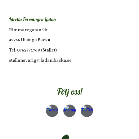
Ideella Föreningen Ladan
Rimmaregatan 9b
42255 Hisings Backa
Tel. 0762771769 (Stallet)
stallansvarig@ladanibacka.se
Följ oss!