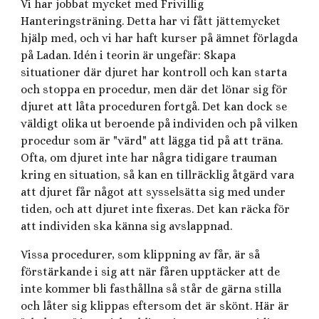
Vi har jobbat mycket med Frivillig
Hanteringsträning. Detta har vi fått jättemycket
hjälp med, och vi har haft kurser på ämnet förlagda
på Ladan. Idén i teorin är ungefär: Skapa
situationer där djuret har kontroll och kan starta
och stoppa en procedur, men där det lönar sig för
djuret att låta proceduren fortgå. Det kan dock se
väldigt olika ut beroende på individen och på vilken
procedur som är "värd" att lägga tid på att träna.
Ofta, om djuret inte har några tidigare trauman
kring en situation, så kan en tillräcklig åtgärd vara
att djuret får något att sysselsätta sig med under
tiden, och att djuret inte fixeras. Det kan räcka för
att individen ska känna sig avslappnad.
Vissa procedurer, som klippning av får, är så
förstärkande i sig att när fåren upptäcker att de
inte kommer bli fasthållna så står de gärna stilla
och låter sig klippas eftersom det är skönt. Här är