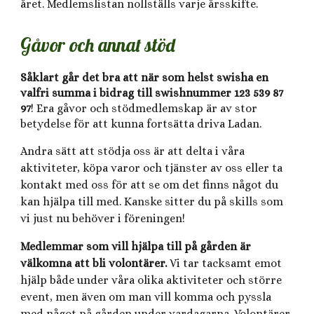
året. Medlemslistan nollställs varje årsskifte.
Gåvor och annat stöd
Såklart går det bra att när som helst swisha en
valfri summa i bidrag till swishnummer 123 539 87
97
! Era gåvor och stödmedlemskap är av stor
betydelse för att kunna fortsätta driva Ladan.
Andra sätt att stödja oss är att delta i våra
aktiviteter, köpa varor och tjänster av oss eller ta
kontakt med oss för att se om det finns något du
kan hjälpa till med. Kanske sitter du på skills som
vi just nu behöver i föreningen!
Medlemmar som vill hjälpa till på gården är
välkomna att bli volontärer.
Vi tar tacksamt emot
hjälp
både under våra olika aktiviteter och större
event, men även om man vill komma och pyssla
med något på gården under vardagarna. Volontärer