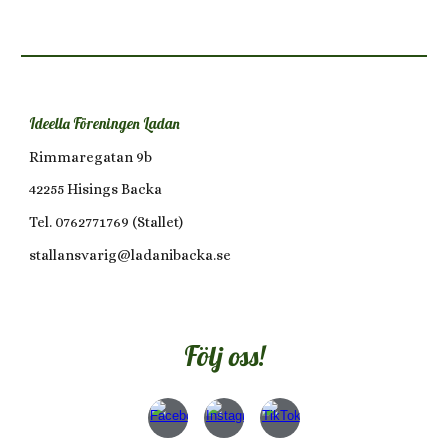
Ideella Föreningen Ladan
Rimmaregatan 9b
42255 Hisings Backa
Tel. 0762771769 (Stallet)
stallansvarig@ladanibacka.se
Följ oss!